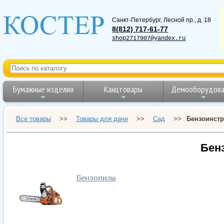
Санкт-Петербург
,
Лесной пр., д. 18
8(812) 717-61-77
shop2717907@yandex.ru
Бумажные изделия
Канцтовары
Демооборудова
Все товары
>>
Товары для дачи
>>
Сад
>>
Бензоинст
Бен
Бензопилы