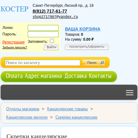
Санкт-Петербург
,
Лесной пр., д. 18
8(812) 717-61-77
shop2717907@yandex.ru
Логин:
ВАША КОРЗИНА
Пароль:
Товаров:
0
На сумму:
0.00
Запомнить:
Регистрация
Забыли пароль?
Оплата
Адрес магазина
Доставка
Контакты
T
Отделы магазина
>
Канцелярские товары
>
Канцелярские мелочи
>
Скрепки канцелярские
Скрепки канцелярские