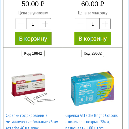
50.00
60.00
Цена за упаковку
Цена за упаковку
—
+
—
+
Код 19842
Код 29632
Скрепки гофрированные
Скрепки Attache Bright Colours
металлические большие 75 мм
с полимерн. покрыт, 28мм,
Attache 40 шт. упак
разноцветн, 100 шт/уп