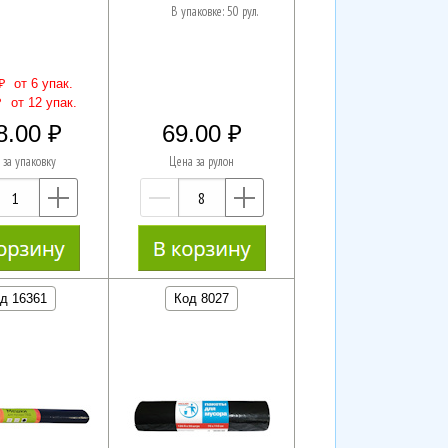
В упаковке: 50 рул.
₽
от 6 упак.
₽
от 12 упак.
8.00
69.00
 за упаковку
Цена за рулон
—
+
—
+
д 16361
Код 8027