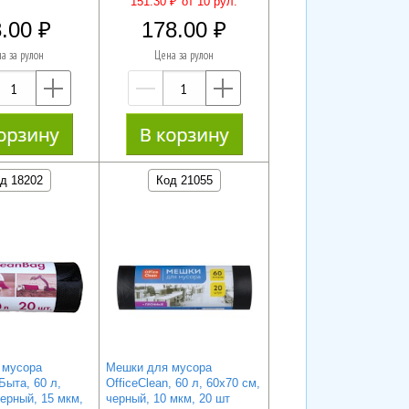
151.30 ₽
от 10 рул.
.00
178.00
а за рулон
Цена за рулон
—
+
—
+
д 18202
Код 21055
 мусора
Мешки для мусора
Быта, 60 л,
OfficeClean, 60 л, 60х70 см,
черный, 15 мкм,
черный, 10 мкм, 20 шт