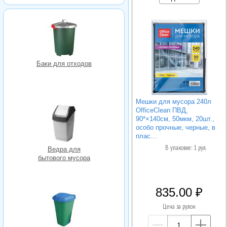
Баки для отходов
Мешки для мусора 240л
OfficeClean ПВД,
90*×140см, 50мкм, 20шт.,
особо прочные, черные, в
плас…
В упаковке: 1 рул.
Ведра для
бытового мусора
835.00
Цена за рулон
—
+