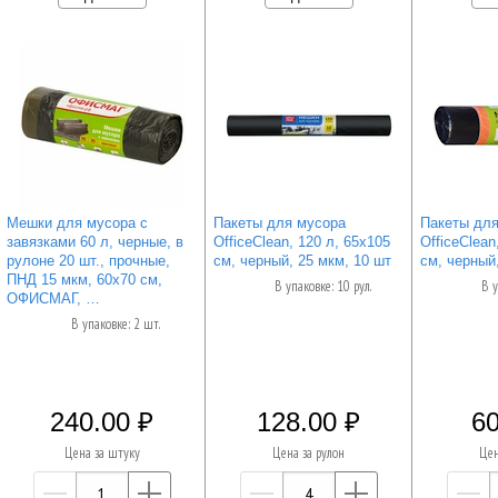
Мешки для мусора с
Пакеты для мусора
Пакеты для
завязками 60 л, черные, в
OfficeClean, 120 л, 65х105
OfficeClean
рулоне 20 шт., прочные,
см, черный, 25 мкм, 10 шт
см, черный,
ПНД 15 мкм, 60х70 см,
В упаковке: 10 рул.
В у
ОФИСМАГ, …
В упаковке: 2 шт.
240.00
128.00
60
Цена за штуку
Цена за рулон
Цен
—
+
—
+