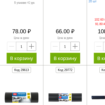
20 шт
В упаковке: 42 рул.
102.60 
91.80 
78.00
66.00
10
Цена за рулон
Цена за рулон
Цена
—
+
—
+
Код 29613
Код 29772
Ко