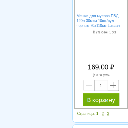
Мешки для мусора ПВД
120л 30мкм 10шт/рул
черные 70х110см Luscan
В упаковке: 1 рул.
169.00
Цена за рулон
—
+
Страницы:
1
2
3