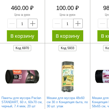
460.00
100.00
98
Цена за рулон
Цена за рулон
Цен
—
+
—
+
Код 6970
Код 5933
Ко
Пакеты для мусора Paclan
Мешки для мусора 48х60
Мешки для
STANDART, 60 л, 60х70 см,
см 30 л Концепция быта, по
Концепция 
черный, 7.4 мкм, 20 шт
30 шт. упак
58х65 см, 