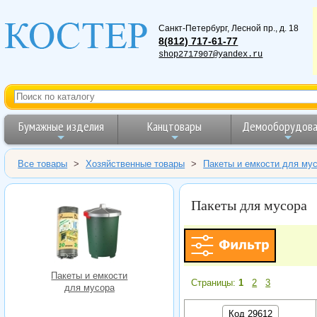
Санкт-Петербург
,
Лесной пр., д. 18
8(812) 717-61-77
shop2717907@yandex.ru
Бумажные изделия
Канцтовары
Демооборудова
Все товары
>
Хозяйственные товары
>
Пакеты и емкости для му
Пакеты для мусора
Пакеты и емкости
Страницы:
1
2
3
для мусора
Код 29612