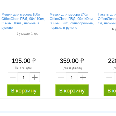
Мешки для мусора 180л
Мешки для мусора 240л
Пакеты для
OfficeClean ПВД, 90×110см,
OfficeClean ПВД, 90×140см,
OfficeClean
35мкм, 10шт., черные, в
80мкм, 5шт., суперпрочные,
см, черный,
рулоне
черные, в рулоне
В у
В упаковке: 1 рул.
195.00
359.00
22
Цена за рулон
Цена за упаковку
Цен
—
+
—
+