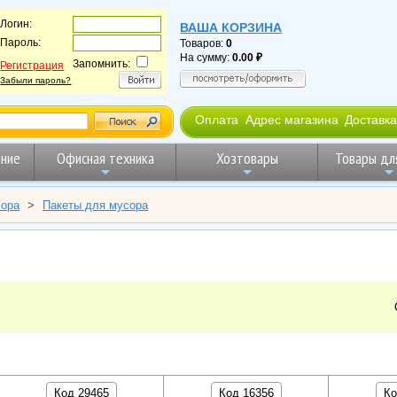
Логин:
ВАША КОРЗИНА
Пароль:
Товаров:
0
На сумму:
0.00
Запомнить:
Регистрация
Забыли пароль?
Оплата
Адрес магазина
Доставка
ние
Офисная техника
Хозтовары
Товары дл
сора
>
Пакеты для мусора
Код 29465
Код 16356
Ко