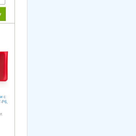
и с
Т-Р6,
т.