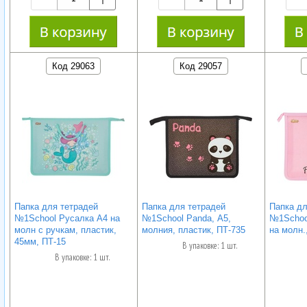
Код 29063
Код 29057
Папка для тетрадей
Папка для тетрадей
Папка дл
№1School Русалка А4 на
№1School Panda, А5,
№1School
молн с ручкам, пластик,
молния, пластик, ПТ-735
на молн.
45мм, ПТ-15
В упаковке: 1 шт.
В упаковке: 1 шт.