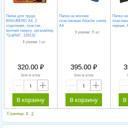
Папка для труда
Папка на молнии
Папка н
BRAUBERG А4, 2
пластиковая Attache синяя,
пластико
отделения, пластик,
А4
черная, 
молния сверху, органайзер,
В упаковке: 25 шт.
"Graffitti", 229132
В упаковке: 1 шт.
320.00
395.00
3
Цена за штуку
Цена за штуку
—
+
—
+
Страницы:
1
2