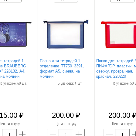
я тетрадей 1
Папка для тетрадей 1
Папка для тетрадей 
ние BRAUBERG
отделение ПТ750_3391,
ПИФАГОР, пластик, 
" 228132, А4,
формат А5, синяя, на
сверху, прозрачная,
 на молнии
молнии
красная, 228220
В упаковке: 60 шт.
В упаковке: 4 шт.
В упаковке: 50 
15.00
200.00
200.00
Цена за штуку
Цена за штуку
Цена за штуку
—
+
—
+
—