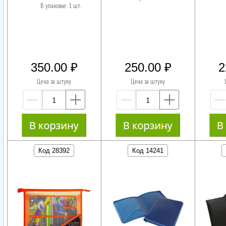
В упаковке: 1 шт.
350.00
250.00
2
Цена за штуку
Цена за штуку
—
+
—
+
Код 28392
Код 14241