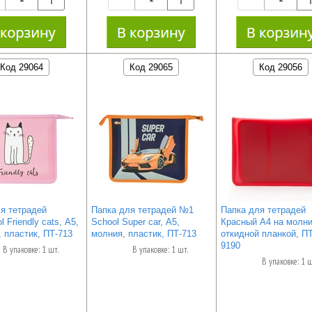
Код 29064
Код 29065
Код 29056
я тетрадей
Папка для тетрадей №1
Папка для тетрадей
 Friendly cats, А5,
School Super car, А5,
Красный А4 на молни
, пластик, ПТ-713
молния, пластик, ПТ-713
откидной планкой, П
9190
В упаковке: 1 шт.
В упаковке: 1 шт.
В упаковке: 1 ш