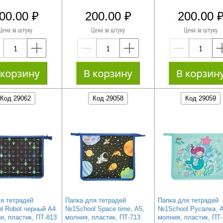
00.00
200.00
200.00
Цена за штуку
Цена за штуку
Цена за штуку
—
+
—
+
—
Код 29062
Код 29058
Код 29059
я тетрадей
Папка для тетрадей
Папка для тетрадей
l Robot черный А4
№1School Space time, А5,
№1School Русалка, А
и, пластик, ПТ-813
молния, пластик, ПТ-713
молния, пластик, ПТ