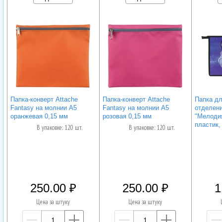
Папка-конверт Attache
Папка-конверт Attache
Папка дл
Fantasy на молнии А5
Fantasy на молнии А5
отделе
оранжевая 0,15 мм
розовая 0,15 мм
"Мелодия
пластик,
В упаковке: 120 шт.
В упаковке: 120 шт.
250.00
250.00
1
Цена за штуку
Цена за штуку
—
+
—
+