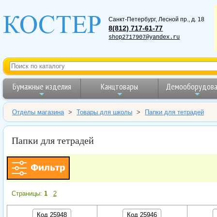
Санкт-Петербург
,
Лесной пр., д. 18
8(812) 717-61-77
shop2717907@yandex.ru
Бумажные изделия
Канцтовары
Демооборудова
Отделы магазина
>
Товары для школы
>
Папки для тетрадей
Папки для тетрадей
Страницы:
1
2
Код 25948
Код 25946