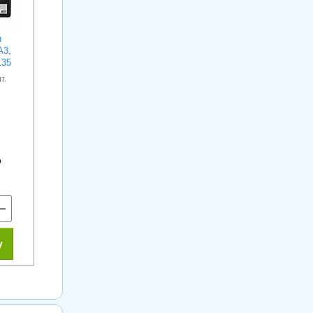
и
А3,
135
т.
+