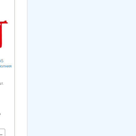
А5
молния
шт.
+