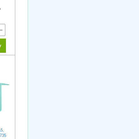
+
5,
-735