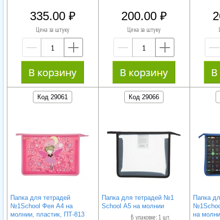
335.00
200.00
2
Цена за штуку
Цена за штуку
—
+
—
+
Код 29061
Код 29066
Папка для тетрадей
Папка для тетрадей №1
Папка дл
№1School Фея А4 на
School А5 на молнии
№1Schoo
молнии, пластик, ПТ-813
на молни
В упаковке: 1 шт.