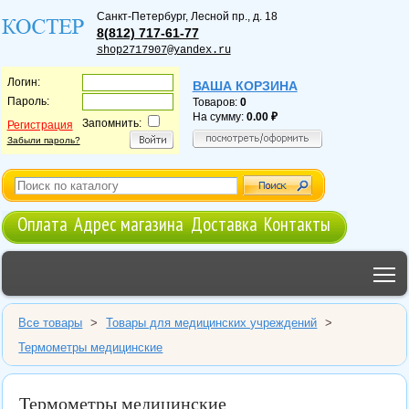
Санкт-Петербург
,
Лесной пр., д. 18
8(812) 717-61-77
shop2717907@yandex.ru
Логин:
ВАША КОРЗИНА
Пароль:
Товаров:
0
На сумму:
0.00
Запомнить:
Регистрация
Забыли пароль?
Оплата
Адрес магазина
Доставка
Контакты
T
Все товары
>
Товары для медицинских учреждений
>
Термометры медицинские
Термометры медицинские