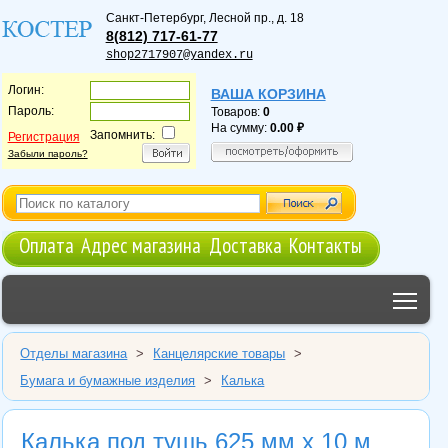
Санкт-Петербург
,
Лесной пр., д. 18
8(812) 717-61-77
shop2717907@yandex.ru
Логин:
ВАША КОРЗИНА
Пароль:
Товаров:
0
На сумму:
0.00
Запомнить:
Регистрация
Забыли пароль?
Оплата
Адрес магазина
Доставка
Контакты
Tog
Отделы магазина
>
Канцелярские товары
>
Бумага и бумажные изделия
>
Калька
Калька под тушь 625 мм х 10 м