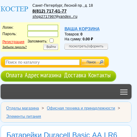
Санкт-Петербург
,
Лесной пр., д. 18
8(812) 717-61-77
shop2717907@yandex.ru
Логин:
ВАША КОРЗИНА
Пароль:
Товаров:
0
На сумму:
0.00
Запомнить:
Регистрация
Забыли пароль?
Оплата
Адрес магазина
Доставка
Контакты
Tog
Отделы магазина
>
Офисная техника и принадлежности
>
Элементы питания
Батарейки Duracell Basic АА LR6