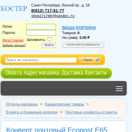
Санкт-Петербург
,
Лесной пр., д. 18
8(812) 717-61-77
shop2717907@yandex.ru
Логин:
ВАША КОРЗИНА
Пароль:
Товаров:
0
На сумму:
0.00
Запомнить:
Регистрация
Забыли пароль?
Оплата
Адрес магазина
Доставка
Контакты
Tog
Отделы магазина
>
Канцелярские товары
>
Бумага и бумажные изделия
>
Почтовые конверты и пакеты
Конверт почтовый Ecopost E65