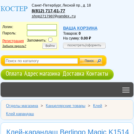
Санкт-Петербург
,
Лесной пр., д. 18
8(812) 717-61-77
shop2717907@yandex.ru
Логин:
ВАША КОРЗИНА
Пароль:
Товаров:
0
На сумму:
0.00
Запомнить:
Регистрация
Забыли пароль?
Оплата
Адрес магазина
Доставка
Контакты
T
Отделы магазина
>
Канцелярские товары
>
Клей
>
Клей карандаш
Клей-карандаш Berlingo Magic K1514