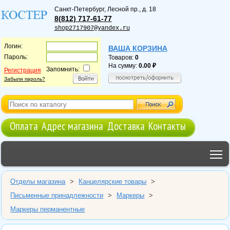
Санкт-Петербург
,
Лесной пр., д. 18
8(812) 717-61-77
shop2717907@yandex.ru
Логин:
ВАША КОРЗИНА
Пароль:
Товаров:
0
На сумму:
0.00
Запомнить:
Регистрация
Забыли пароль?
Оплата
Адрес магазина
Доставка
Контакты
T
Отделы магазина
>
Канцелярские товары
>
Письменные принадлежности
>
Маркеры
>
Маркеры перманентные