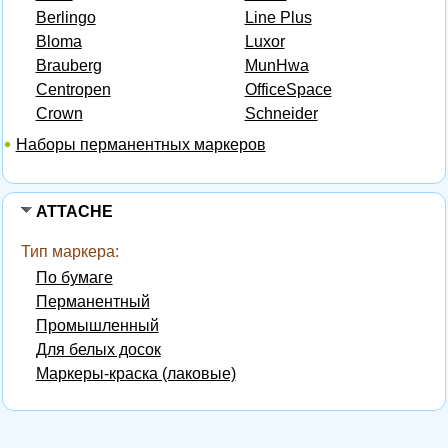
Berlingo
Line Plus
Bloma
Luxor
Brauberg
MunHwa
Centropen
OfficeSpace
Crown
Schneider
Наборы перманентных маркеров
ATTACHE
Тип маркера:
По бумаге
Перманентный
Промышленный
Для белых досок
Маркеры-краска (лаковые)