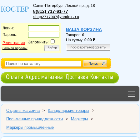
Санкт-Петербург
,
Лесной пр., д. 18
8(812) 717-61-77
shop2717907@yandex.ru
Логин:
ВАША КОРЗИНА
Пароль:
Товаров:
0
На сумму:
0.00
Запомнить:
Регистрация
Забыли пароль?
Оплата
Адрес магазина
Доставка
Контакты
T
Отделы магазина
>
Канцелярские товары
>
Письменные принадлежности
>
Маркеры
>
Маркеры промышленные