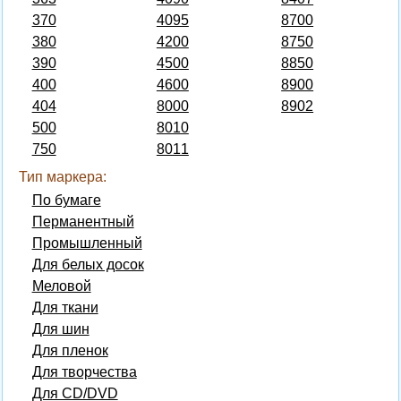
370
4095
8700
380
4200
8750
390
4500
8850
400
4600
8900
404
8000
8902
500
8010
750
8011
Тип маркера:
По бумаге
Перманентный
Промышленный
Для белых досок
Меловой
Для ткани
Для шин
Для пленок
Для творчества
Для CD/DVD