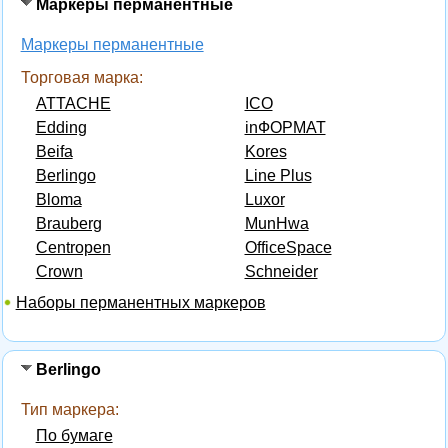
Маркеры перманентные
Маркеры перманентные
Торговая марка:
ATTACHE
ICO
Edding
inФОРМАТ
Beifa
Kores
Berlingo
Line Plus
Bloma
Luxor
Brauberg
MunHwa
Centropen
OfficeSpace
Crown
Schneider
Наборы перманентных маркеров
Berlingo
Тип маркера:
По бумаге