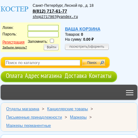
Санкт-Петербург
,
Лесной пр., д. 18
8(812) 717-61-77
shop2717907@yandex.ru
Логин:
ВАША КОРЗИНА
Пароль:
Товаров:
0
На сумму:
0.00
Запомнить:
Регистрация
Забыли пароль?
Оплата
Адрес магазина
Доставка
Контакты
T
Отделы магазина
>
Канцелярские товары
>
Письменные принадлежности
>
Маркеры
>
Маркеры перманентные