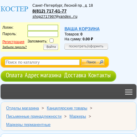
Санкт-Петербург
,
Лесной пр., д. 18
8(812) 717-61-77
shop2717907@yandex.ru
Логин:
ВАША КОРЗИНА
Пароль:
Товаров:
0
На сумму:
0.00
Запомнить:
Регистрация
Забыли пароль?
Оплата
Адрес магазина
Доставка
Контакты
T
Отделы магазина
>
Канцелярские товары
>
Письменные принадлежности
>
Маркеры
>
Маркеры перманентные