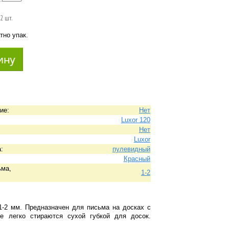
12 шт.
тно упак.
ие:
Нет
Luxor 120
Нет
Luxor
:
пулевидный
Красный
ьма,
1-2
 1-2 мм. Предназначен для письма на досках с
ве легко стираются сухой губкой для досок.