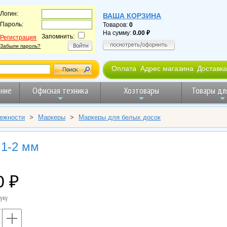
Логин:
ВАША КОРЗИНА
Пароль:
Товаров:
0
На сумму:
0.00
Запомнить:
Регистрация
Забыли пароль?
Оплата
Адрес магазина
Доставка
ние
Офисная техника
Хозтовары
Товары дл
ежности
>
Маркеры
>
Маркеры для белых досок
 1-2 мм
0
уку
+