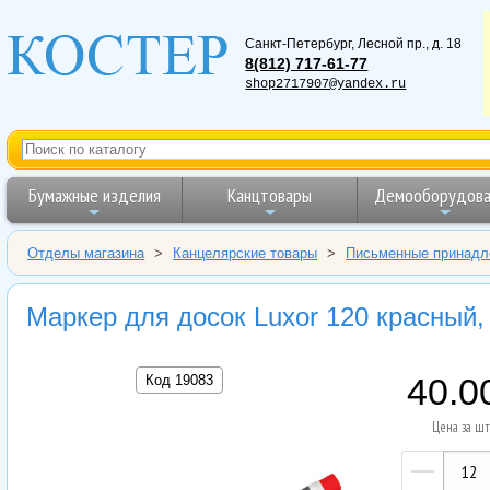
Санкт-Петербург
,
Лесной пр., д. 18
8(812) 717-61-77
shop2717907@yandex.ru
Бумажные изделия
Канцтовары
Демооборудова
Отделы магазина
>
Канцелярские товары
>
Письменные принадл
Маркер для досок Luxor 120 красный,
Код 19083
40.0
Цена за шт
—