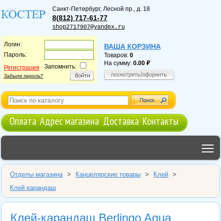
Санкт-Петербург
,
Лесной пр., д. 18
8(812) 717-61-77
shop2717907@yandex.ru
Логин:
ВАША КОРЗИНА
Пароль:
Товаров:
0
На сумму:
0.00
Запомнить:
Регистрация
Забыли пароль?
Оплата
Адрес магазина
Доставка
Контакты
T
Отделы магазина
>
Канцелярские товары
>
Клей
>
Клей карандаш
Клей-карандаш Berlingo Aqua