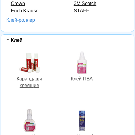
Crown
3M Scotch
Erich Krause
STAFF
Клей-роллер
Клей
Карандаши
Клей ПВА
клеящие