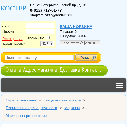
Санкт-Петербург
,
Лесной пр., д. 18
8(812) 717-61-77
shop2717907@yandex.ru
Логин:
ВАША КОРЗИНА
Пароль:
Товаров:
0
На сумму:
0.00
Запомнить:
Регистрация
Забыли пароль?
Оплата
Адрес магазина
Доставка
Контакты
T
Отделы магазина
>
Канцелярские товары
>
Письменные принадлежности
>
Маркеры
>
Маркеры перманентные