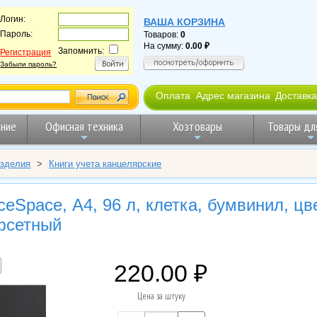
Логин:
ВАША КОРЗИНА
Пароль:
Товаров:
0
На сумму:
0.00
Запомнить:
Регистрация
Забыли пароль?
Оплата
Адрес магазина
Доставка
ние
Офисная техника
Хозтовары
Товары дл
изделия
>
Книги учета канцелярские
iceSpace, А4, 96 л, клетка, бумвинил, цв
фсетный
220.00
Цена за штуку