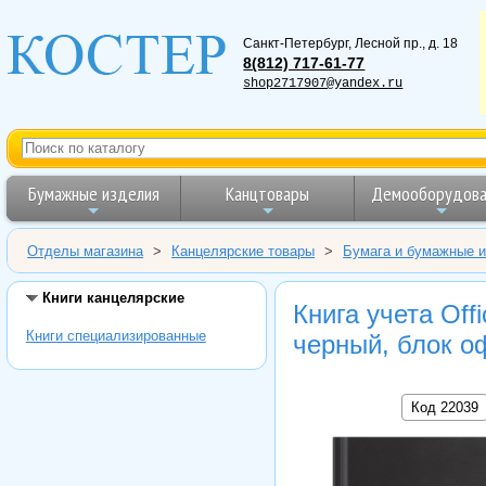
Санкт-Петербург
,
Лесной пр., д. 18
8(812) 717-61-77
shop2717907@yandex.ru
Бумажные изделия
Канцтовары
Демооборудова
Отделы магазина
>
Канцелярские товары
>
Бумага и бумажные 
Книги канцелярские
Книга учета Off
Книги специализированные
черный, блок о
Код 22039