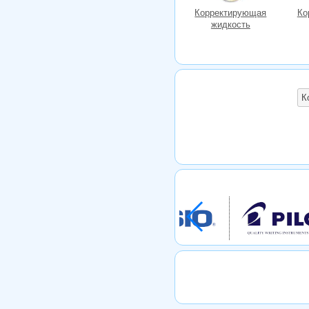
Корректирующая
Ко
жидкость
К