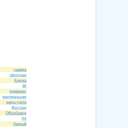
сшивка
офсетная
Клетка
96
бумвинил
вертикальная
книга учета
Жесткая
OfficeSpace
A4
Черный