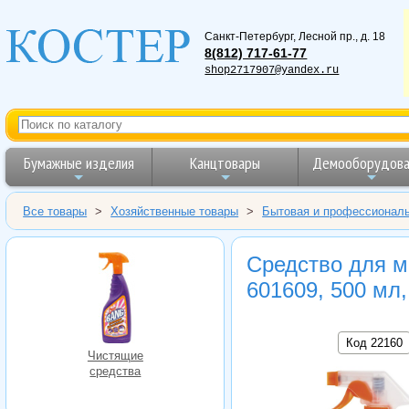
Санкт-Петербург
,
Лесной пр., д. 18
8(812) 717-61-77
shop2717907@yandex.ru
Бумажные изделия
Канцтовары
Демооборудова
Все товары
>
Хозяйственные товары
>
Бытовая и профессионал
Средство для 
601609, 500 мл,
Код 22160
Чистящие
средства