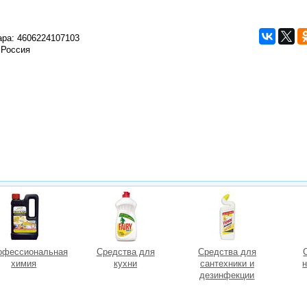
ара:
4606224107103
 Россия
офессиональная
Средства для
Средства для
химия
кухни
сантехники и
дезинфекции