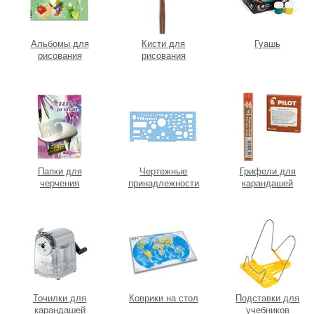
Альбомы для
Кисти для
Гуашь
рисования
рисования
Папки для
Чертежные
Грифели для
черчения
принадлежности
карандашей
Точилки для
Коврики на стол
Подставки для
карандашей
учебников