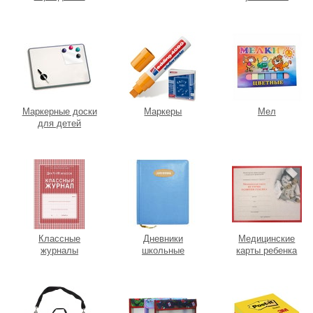
Маркерные доски
Маркеры
Мел
для детей
Классные
Дневники
Медицинские
журналы
школьные
карты ребенка