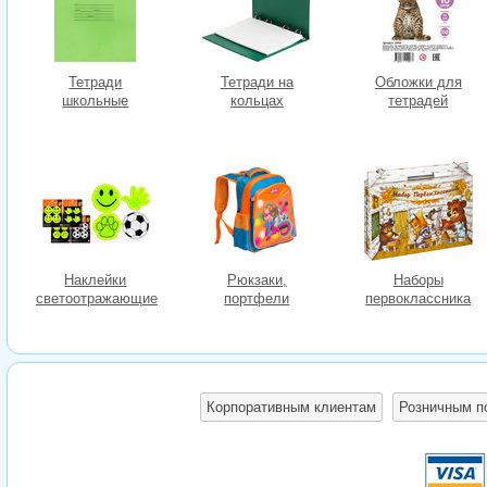
Тетради
Тетради на
Обложки для
школьные
кольцах
тетрадей
Наклейки
Рюкзаки,
Наборы
светоотражающие
портфели
первоклассника
Корпоративным клиентам
Розничным п