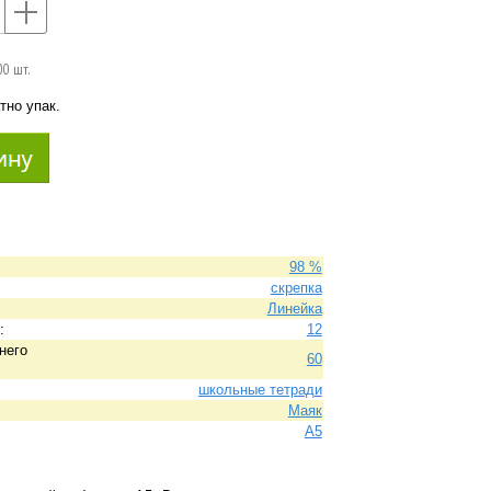
+
00 шт.
тно упак.
98 %
скрепка
Линейка
:
12
него
60
школьные тетради
Маяк
A5