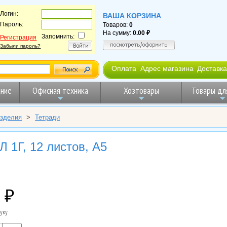
Логин:
ВАША КОРЗИНА
Пароль:
Товаров:
0
На сумму:
0.00
Запомнить:
Регистрация
Забыли пароль?
Оплата
Адрес магазина
Доставка
ние
Офисная техника
Хозтовары
Товары дл
изделия
>
Тетради
 1Г, 12 листов, А5
уку