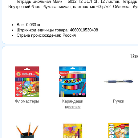
Тетрадь школьная Маяк Т 5012 Т2 ЗЕЛ 1Г, 12 листов. Тетрадь
Внутренний блок - бумага писчая, плотностью 60гр/м2. Обложка - б
Вес: 0.033 кг
Штрих-код единицы товара:
4660019530408
Страна происхождения: Россия
То
Фломастеры
Карандаши
Ручки
цветные