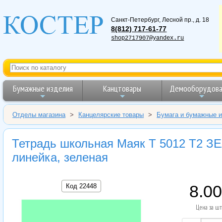
Санкт-Петербург
,
Лесной пр., д. 18
8(812) 717-61-77
shop2717907@yandex.ru
Бумажные изделия
Канцтовары
Демооборудова
Отделы магазина
>
Канцелярские товары
>
Бумага и бумажные 
Тетрадь школьная Маяк Т 5012 Т2 ЗЕЛ
линейка, зеленая
Код 22448
8.00
Цена за шт