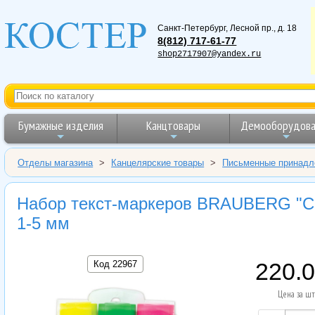
Санкт-Петербург
,
Лесной пр., д. 18
8(812) 717-61-77
shop2717907@yandex.ru
Бумажные изделия
Канцтовары
Демооборудова
Отделы магазина
>
Канцелярские товары
>
Письменные принадл
Набор текст-маркеров BRAUBERG "Con
1-5 мм
Код 22967
220.
Цена за шт