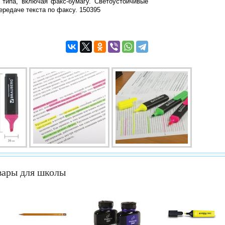
 типа, включая факс-бумагу. Светоустойчивые
ередаче текста по факсу. 150395
вары для школы