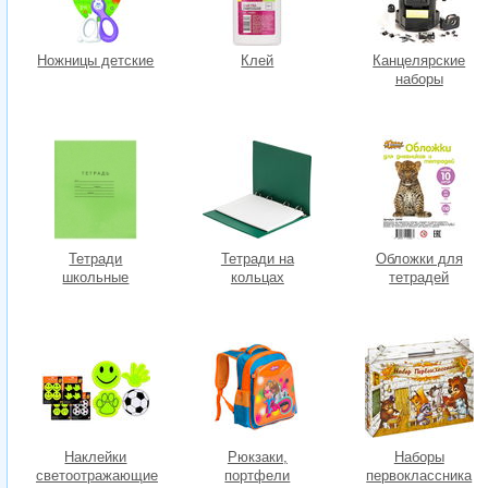
Ножницы детские
Клей
Канцелярские
наборы
Тетради
Тетради на
Обложки для
школьные
кольцах
тетрадей
Наклейки
Рюкзаки,
Наборы
светоотражающие
портфели
первоклассника