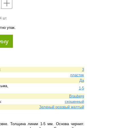
+
24 шт.
тно упак.
:
3
пластик
Да
сьма,
1-5
Brauberg
:
скошенный
Зеленый розовый желтый
овке. Толщина линии 1-5 мм. Основа чернил: