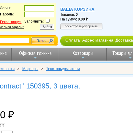
Логин:
ВАША КОРЗИНА
Пароль:
Товаров:
0
На сумму:
0.00
Запомнить:
Регистрация
Забыли пароль?
Оплата
Адрес магазина
Доставка
ние
Офисная техника
Хозтовары
Товары дл
ежности
>
Маркеры
>
Текстовыделители
tract" 150395, 3 цвета,
00
уку