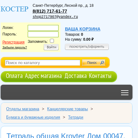
Санкт-Петербург
,
Лесной пр., д. 18
8(812) 717-61-77
shop2717907@yandex.ru
Логин:
ВАША КОРЗИНА
Пароль:
Товаров:
0
На сумму:
0.00
Запомнить:
Регистрация
Забыли пароль?
Оплата
Адрес магазина
Доставка
Контакты
Tog
Отделы магазина
>
Канцелярские товары
>
Бумага и бумажные изделия
>
Тетради
Тетрадь общая Kroyter Дом 00047,