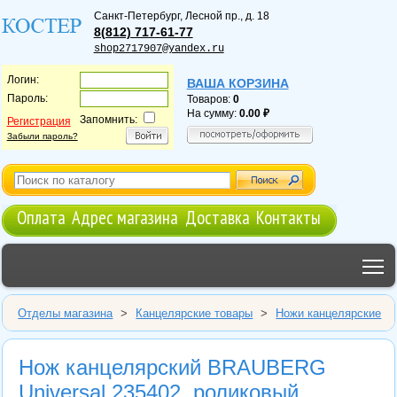
Санкт-Петербург
,
Лесной пр., д. 18
8(812) 717-61-77
shop2717907@yandex.ru
Логин:
ВАША КОРЗИНА
Пароль:
Товаров:
0
На сумму:
0.00
Запомнить:
Регистрация
Забыли пароль?
Оплата
Адрес магазина
Доставка
Контакты
T
Отделы магазина
>
Канцелярские товары
>
Ножи канцелярские
Нож канцелярский BRAUBERG
Universal 235402, роликовый