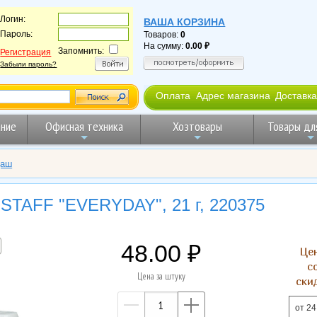
Логин:
ВАША КОРЗИНА
Пароль:
Товаров:
0
На сумму:
0.00
Запомнить:
Регистрация
Забыли пароль?
Оплата
Адрес магазина
Доставка
ние
Офисная техника
Хозтовары
Товары дл
даш
STAFF "EVERYDAY", 21 г, 220375
48.00
Це
с
Цена за штуку
ски
—
+
от 24