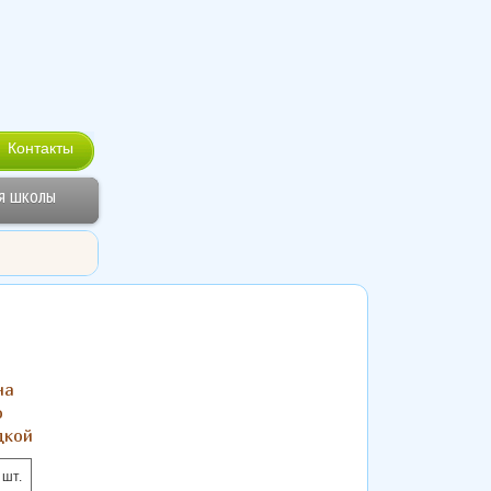
Контакты
я школы
на
о
дкой
 шт.