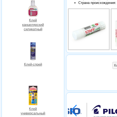
Страна происхождения:
Клей
канцелярский
силикатный
Клей-спрей
К
Клей
универсальный