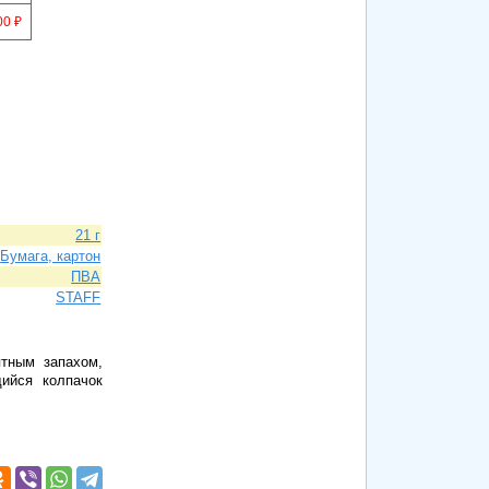
00 ₽
21 г
Бумага, картон
ПВА
STAFF
ятным запахом,
ийся колпачок