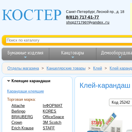
Санкт-Петербург
,
Лесной пр., д. 18
8(812) 717-61-77
shop2717907@yandex.ru
Бумажные изделия
Канцтовары
Демооборудова
Отделы магазина
>
Канцелярские товары
>
Клей
>
Клей каран
Клеящие карандаши
Клей-карандаш 
Карандаши клеящие
Торговая марка:
Код 25242
Attache
InФОРМАТ
Berlingo
KORES
BRAUBERG
OfficeSpace
Crown
3M Scotch
Erich Krause
STAFF