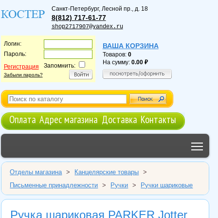
Санкт-Петербург
,
Лесной пр., д. 18
8(812) 717-61-77
shop2717907@yandex.ru
Логин:
ВАША КОРЗИНА
Пароль:
Товаров:
0
На сумму:
0.00
Запомнить:
Регистрация
Забыли пароль?
Оплата
Адрес магазина
Доставка
Контакты
Tog
Отделы магазина
>
Канцелярские товары
>
Письменные принадлежности
>
Ручки
>
Ручки шариковые
Ручка шариковая PARKER Jotter