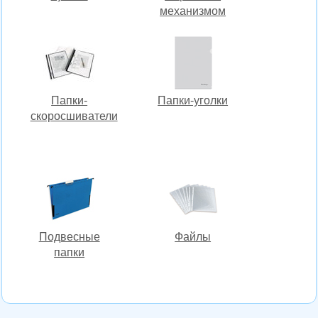
механизмом
Папки-
Папки-уголки
скоросшиватели
Подвесные
Файлы
папки