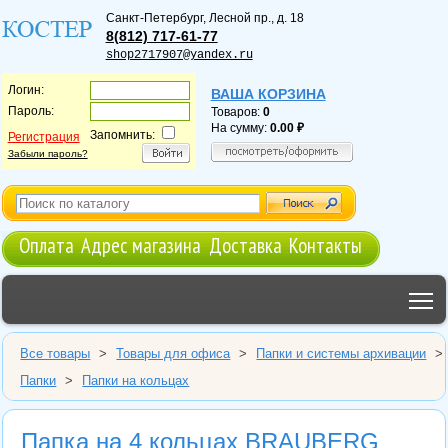
Санкт-Петербург
,
Лесной пр., д. 18
8(812) 717-61-77
shop2717907@yandex.ru
Логин:
ВАША КОРЗИНА
Пароль:
Товаров:
0
На сумму:
0.00
Запомнить:
Регистрация
Забыли пароль?
Оплата
Адрес магазина
Доставка
Контакты
T
Все товары
>
Товары для офиса
>
Папки и системы архивации
>
Папки
>
Папки на кольцах
Папка на 4 кольцах BRAUBERG