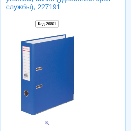
службы), 227191
Код 26801