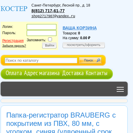
Санкт-Петербург
,
Лесной пр., д. 18
8(812) 717-61-77
shop2717907@yandex.ru
Логин:
ВАША КОРЗИНА
Пароль:
Товаров:
0
На сумму:
0.00
Запомнить:
Регистрация
Забыли пароль?
Оплата
Адрес магазина
Доставка
Контакты
Tog
Папка-регистратор BRAUBERG с
покрытием из ПВХ, 80 мм, с
уголком, синяя (удвоенный срок