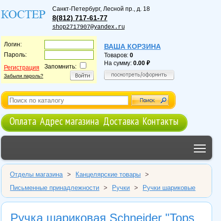
Санкт-Петербург
,
Лесной пр., д. 18
8(812) 717-61-77
shop2717907@yandex.ru
Логин:
ВАША КОРЗИНА
Пароль:
Товаров:
0
На сумму:
0.00
Запомнить:
Регистрация
Забыли пароль?
Оплата
Адрес магазина
Доставка
Контакты
Tog
Отделы магазина
>
Канцелярские товары
>
Письменные принадлежности
>
Ручки
>
Ручки шариковые
Ручка шариковая Schneider "Tops