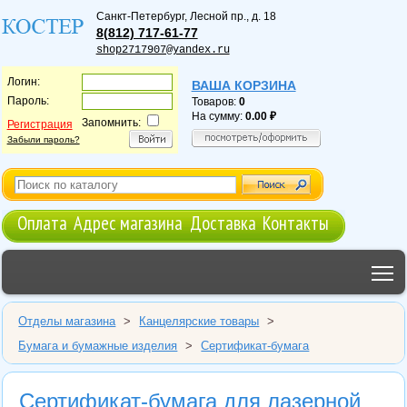
Санкт-Петербург
,
Лесной пр., д. 18
8(812) 717-61-77
shop2717907@yandex.ru
Логин:
ВАША КОРЗИНА
Пароль:
Товаров:
0
На сумму:
0.00
Запомнить:
Регистрация
Забыли пароль?
Оплата
Адрес магазина
Доставка
Контакты
T
Отделы магазина
>
Канцелярские товары
>
Бумага и бумажные изделия
>
Сертификат-бумага
Сертификат-бумага для лазерной