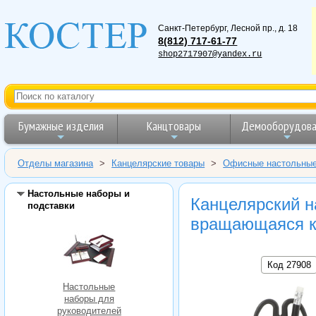
Санкт-Петербург
,
Лесной пр., д. 18
8(812) 717-61-77
shop2717907@yandex.ru
Бумажные изделия
Канцтовары
Демооборудова
Отделы магазина
>
Канцелярские товары
>
Офисные настольные
Настольные наборы и
Канцелярский н
подставки
вращающаяся к
Код 27908
Настольные
наборы для
руководителей