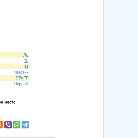
Да
10
11
пластик
STAFF
Черный
е место.