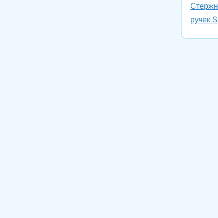
Стержн
ручек S