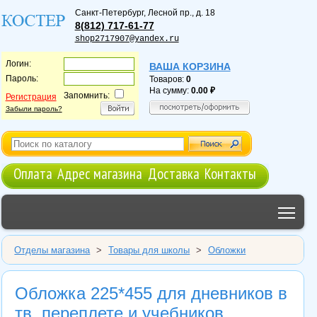
Санкт-Петербург
,
Лесной пр., д. 18
8(812) 717-61-77
shop2717907@yandex.ru
Логин:
ВАША КОРЗИНА
Пароль:
Товаров:
0
На сумму:
0.00
Запомнить:
Регистрация
Забыли пароль?
Оплата
Адрес магазина
Доставка
Контакты
Tog
Отделы магазина
>
Товары для школы
>
Обложки
Обложка 225*455 для дневников в
тв. переплете и учебников,