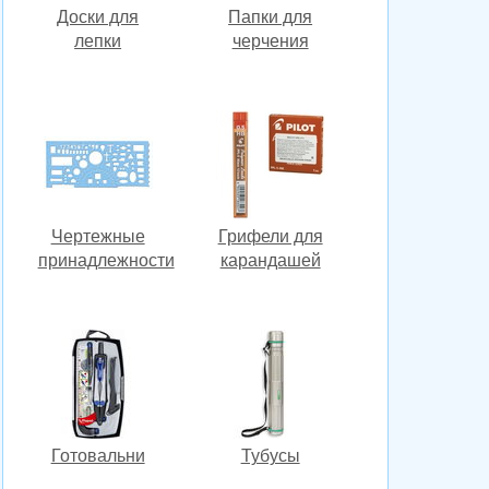
Доски для
Папки для
лепки
черчения
Чертежные
Грифели для
принадлежности
карандашей
Готовальни
Тубусы