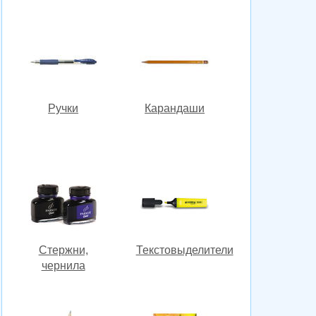
Ручки
Карандаши
Стержни,
Текстовыделители
чернила