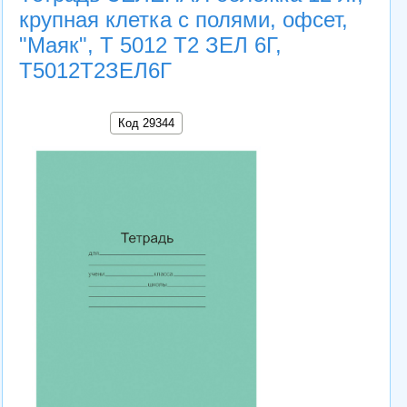
крупная клетка с полями, офсет,
"Маяк", Т 5012 Т2 ЗЕЛ 6Г,
Т5012Т2ЗЕЛ6Г
Код 29344