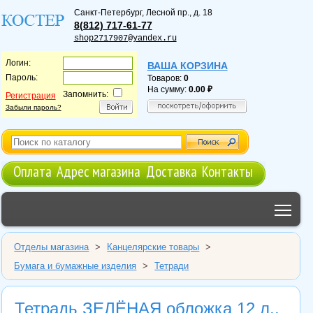
Санкт-Петербург
,
Лесной пр., д. 18
8(812) 717-61-77
shop2717907@yandex.ru
Логин:
ВАША КОРЗИНА
Пароль:
Товаров:
0
На сумму:
0.00
Запомнить:
Регистрация
Забыли пароль?
Оплата
Адрес магазина
Доставка
Контакты
Tog
Отделы магазина
>
Канцелярские товары
>
Бумага и бумажные изделия
>
Тетради
Тетрадь ЗЕЛЁНАЯ обложка 12 л.,