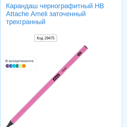
Карандаш чернографитный HB
Attache Ameli заточенный
трехгранный
Код 29475