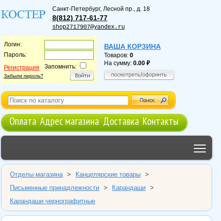
Санкт-Петербург
,
Лесной пр., д. 18
8(812) 717-61-77
shop2717907@yandex.ru
Логин:
ВАША КОРЗИНА
Пароль:
Товаров:
0
На сумму:
0.00
Запомнить:
Регистрация
Забыли пароль?
Оплата
Адрес магазина
Доставка
Контакты
Tog
Отделы магазина
>
Канцелярские товары
>
Письменные принадлежности
>
Карандаши
>
Карандаши чернографитные