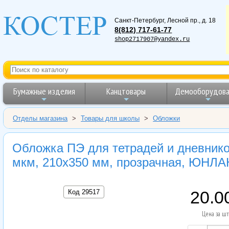
Санкт-Петербург
,
Лесной пр., д. 18
8(812) 717-61-77
shop2717907@yandex.ru
Бумажные изделия
Канцтовары
Демооборудова
Отделы магазина
>
Товары для школы
>
Обложки
Обложка ПЭ для тетрадей и дневни
мкм, 210х350 мм, прозрачная, ЮНЛА
Код 29517
20.0
Цена за шт