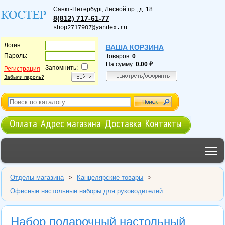
Санкт-Петербург
,
Лесной пр., д. 18
8(812) 717-61-77
shop2717907@yandex.ru
Логин:
ВАША КОРЗИНА
Пароль:
Товаров:
0
На сумму:
0.00
Запомнить:
Регистрация
Забыли пароль?
Оплата
Адрес магазина
Доставка
Контакты
T
Отделы магазина
>
Канцелярские товары
>
Офисные настольные наборы для руководителей
Набор подарочный настольный