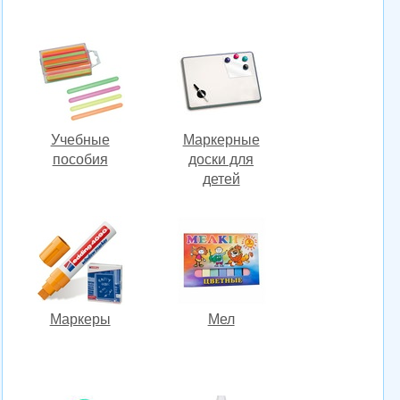
Учебные
Маркерные
пособия
доски для
детей
Маркеры
Мел