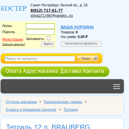
Санкт-Петербург
,
Лесной пр., д. 18
8(812) 717-61-77
shop2717907@yandex.ru
Логин:
ВАША КОРЗИНА
Пароль:
Товаров:
0
На сумму:
0.00
Запомнить:
Регистрация
Забыли пароль?
Оплата
Адрес магазина
Доставка
Контакты
Tog
Отделы магазина
>
Канцелярские товары
>
Бумага и бумажные изделия
>
Тетради
Тетрадь 12 л. BRAUBERG