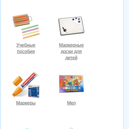
Учебные
Маркерные
пособия
доски для
детей
Маркеры
Мел