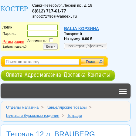
Санкт-Петербург
,
Лесной пр., д. 18
8(812) 717-61-77
shop2717907@yandex.ru
Логин:
ВАША КОРЗИНА
Пароль:
Товаров:
0
На сумму:
0.00
Запомнить:
Регистрация
Забыли пароль?
Оплата
Адрес магазина
Доставка
Контакты
Tog
Отделы магазина
>
Канцелярские товары
>
Бумага и бумажные изделия
>
Тетради
Тетрадь 12 л. BRAUBERG