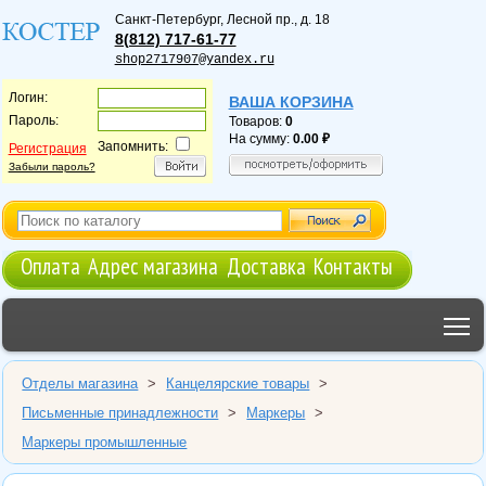
Санкт-Петербург
,
Лесной пр., д. 18
8(812) 717-61-77
shop2717907@yandex.ru
Логин:
ВАША КОРЗИНА
Пароль:
Товаров:
0
На сумму:
0.00
Запомнить:
Регистрация
Забыли пароль?
Оплата
Адрес магазина
Доставка
Контакты
T
Отделы магазина
>
Канцелярские товары
>
Письменные принадлежности
>
Маркеры
>
Маркеры промышленные