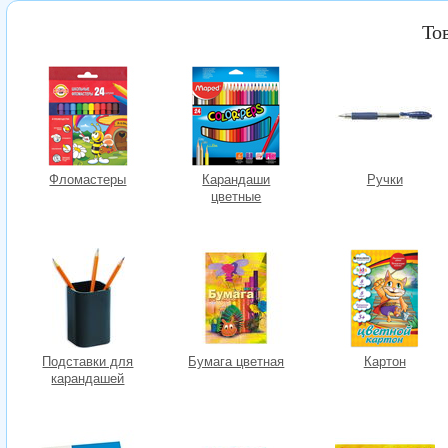
То
Фломастеры
Карандаши
Ручки
цветные
Подставки для
Бумага цветная
Картон
карандашей