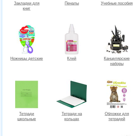
Закладки для
Пеналы
Учебные пособия
книг
Ножницы детские
Клей
Канцелярские
наборы
Тетради
Тетради на
Обложки для
школьные
кольцах
тетрадей