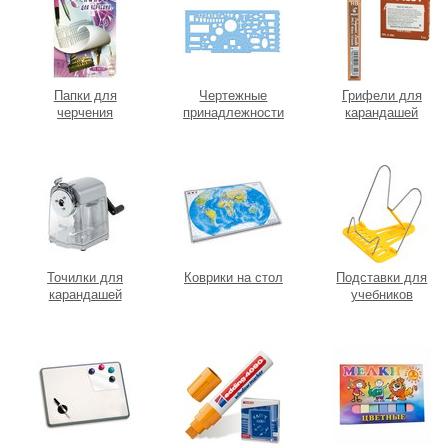
Папки для
Чертежные
Грифели для
черчения
принадлежности
карандашей
Точилки для
Коврики на стол
Подставки для
карандашей
учебников