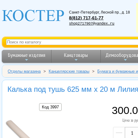
Санкт-Петербург
,
Лесной пр., д. 18
8(812) 717-61-77
shop2717907@yandex.ru
Бумажные изделия
Канцтовары
Демооборудова
Отделы магазина
>
Канцелярские товары
>
Бумага и бумажные 
Калька под тушь 625 мм х 20 м Лилия
Код 3997
300.
Цена за ру
—