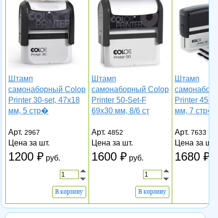
Штамп
Штамп
Штамп
самонаборный Colop
самонаборный Colop
самонаборн
Printer 30-set, 47х18
Printer 50-Set-F
Printer 45-S
мм, 5 стр�
69х30 мм, 8/6 ст
мм, 7 стр�
Арт.
Арт.
Арт.
2967
4852
7633
Цена за шт.
Цена за шт.
Цена за шт.
1200
1600
1680
руб.
руб.
р