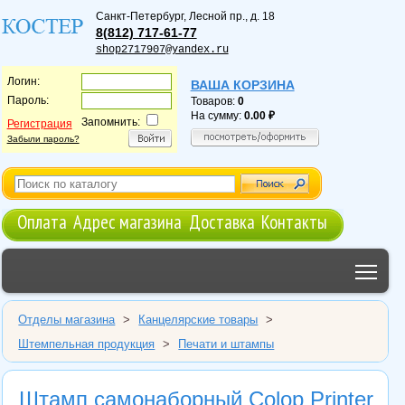
Санкт-Петербург
,
Лесной пр., д. 18
8(812) 717-61-77
shop2717907@yandex.ru
Логин:
ВАША КОРЗИНА
Пароль:
Товаров:
0
На сумму:
0.00
Запомнить:
Регистрация
Забыли пароль?
Оплата
Адрес магазина
Доставка
Контакты
Tog
Отделы магазина
>
Канцелярские товары
>
Штемпельная продукция
>
Печати и штампы
Штамп самонаборный Colop Printer