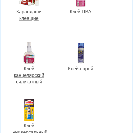
Карандаши
Клей ПВА
клеящие
Клей
Клей-спрей
канцелярский
силикатный
Клей
универсальный