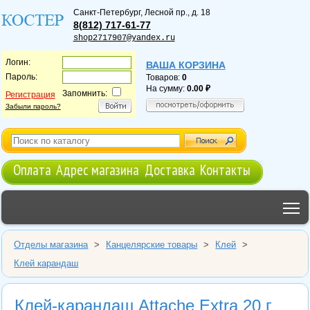
Санкт-Петербург
,
Лесной пр., д. 18
8(812) 717-61-77
shop2717907@yandex.ru
Логин:
ВАША КОРЗИНА
Пароль:
Товаров:
0
На сумму:
0.00
Запомнить:
Регистрация
Забыли пароль?
Оплата
Адрес магазина
Доставка
Контакты
T
Отделы магазина
>
Канцелярские товары
>
Клей
>
Клей карандаш
Клей-карандаш Attache Extra 20 г