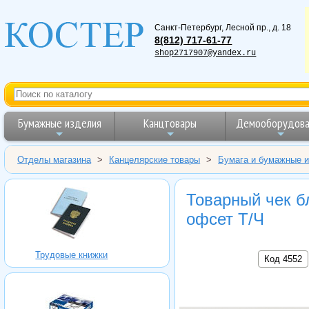
Санкт-Петербург
,
Лесной пр., д. 18
8(812) 717-61-77
shop2717907@yandex.ru
Бумажные изделия
Канцтовары
Демооборудова
Отделы магазина
>
Канцелярские товары
>
Бумага и бумажные 
Товарный чек бл
офсет Т/Ч
Трудовые книжки
Код 4552