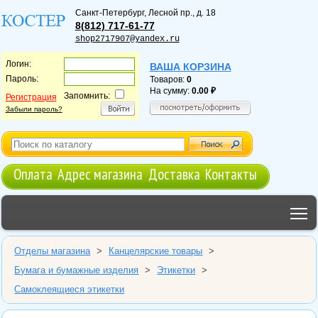
Санкт-Петербург
,
Лесной пр., д. 18
8(812) 717-61-77
shop2717907@yandex.ru
Логин:
ВАША КОРЗИНА
Пароль:
Товаров:
0
На сумму:
0.00
Запомнить:
Регистрация
Забыли пароль?
Оплата
Адрес магазина
Доставка
Контакты
T
Отделы магазина
>
Канцелярские товары
>
Бумага и бумажные изделия
>
Этикетки
>
Самоклеящиеся этикетки