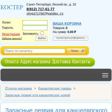
Санкт-Петербург
,
Лесной пр., д. 18
8(812) 717-61-77
shop2717907@yandex.ru
Логин:
ВАША КОРЗИНА
Пароль:
Товаров:
0
На сумму:
0.00
Запомнить:
Регистрация
Забыли пароль?
Оплата
Адрес магазина
Доставка
Контакты
T
Отделы магазина
>
Канцелярские товары
>
Запасные лезвия для канцелярских ножей
Запасные лезвия для канцелярского