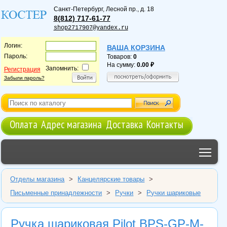
Санкт-Петербург
,
Лесной пр., д. 18
8(812) 717-61-77
shop2717907@yandex.ru
Логин:
ВАША КОРЗИНА
Пароль:
Товаров:
0
На сумму:
0.00
Запомнить:
Регистрация
Забыли пароль?
Оплата
Адрес магазина
Доставка
Контакты
Tog
Отделы магазина
>
Канцелярские товары
>
Письменные принадлежности
>
Ручки
>
Ручки шариковые
Ручка шариковая Pilot BPS-GP-M-