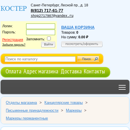
Санкт-Петербург
,
Лесной пр., д. 18
8(812) 717-61-77
shop2717907@yandex.ru
Логин:
ВАША КОРЗИНА
Пароль:
Товаров:
0
На сумму:
0.00
Запомнить:
Регистрация
Забыли пароль?
Оплата
Адрес магазина
Доставка
Контакты
T
Отделы магазина
>
Канцелярские товары
>
Письменные принадлежности
>
Маркеры
>
Маркеры перманентные