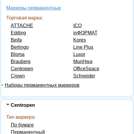
Маркеры перманентные
Торговая марка:
ATTACHE
ICO
Edding
inФОРМАТ
Beifa
Kores
Berlingo
Line Plus
Bloma
Luxor
Brauberg
MunHwa
Centropen
OfficeSpace
Crown
Schneider
Наборы перманентных маркеров
Centropen
Тип маркера:
По бумаге
Перманентный