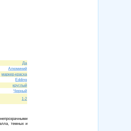
Да
Алюминий
маркер-краска
Edding
круглый
Черный
1-2
непрозрачными
алла, темных и