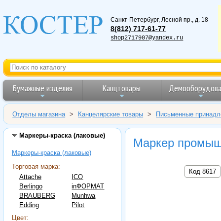
Санкт-Петербург
,
Лесной пр., д. 18
8(812) 717-61-77
shop2717907@yandex.ru
Бумажные изделия
Канцтовары
Демооборудова
Отделы магазина
>
Канцелярские товары
>
Письменные принадл
Маркеры-краска (лаковые)
Маркер промышл
Маркеры-краска (лаковые)
Торговая марка:
Код 8617
Attache
ICO
Berlingo
inФОРМАТ
BRAUBERG
Munhwa
Edding
Pilot
Цвет: