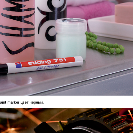
aint marker цвет черный.