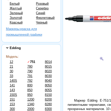
Белый
Розовый
Желтый
Серебро
Зеленый
Синий
Золотой
Фиолетовый
Красный
Черный
Маркеры-краска для
промышленной графики
Edding
Модель:
12
✓
751
8014
21
780
8015
30
790
8020
33
791
8030
140S
792
8040
141
800
8050
143
850
8055
150S
950
8150
151
1200
8200
Маркер Edding E-751/
153
1340
8280
пигментными чернилами, св
300
2000
8300
прозрачных материалов. 10 