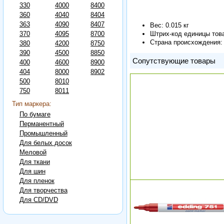
330
4000
8400
360
4040
8404
363
4090
8407
Вес: 0.015 кг
Штрих-код единицы тов
370
4095
8700
Страна происхождения:
380
4200
8750
390
4500
8850
Сопутствующие товары
400
4600
8900
404
8000
8902
500
8010
750
8011
Тип маркера:
По бумаге
Перманентный
Промышленный
Для белых досок
Меловой
Для ткани
Для шин
Для пленок
Для творчества
Для CD/DVD