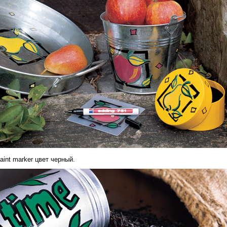
aint marker цвет черный.