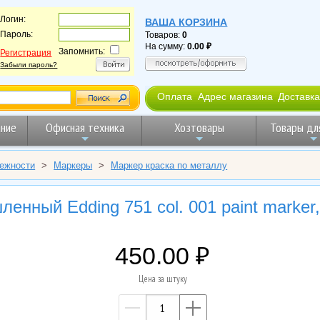
Логин:
ВАША КОРЗИНА
Пароль:
Товаров:
0
На сумму:
0.00
Запомнить:
Регистрация
Забыли пароль?
Оплата
Адрес магазина
Доставка
ние
Офисная техника
Хозтовары
Товары дл
ежности
>
Маркеры
>
Маркер краска по металлу
енный Edding 751 col. 001 paint marker
450.00
Цена за штуку
—
+