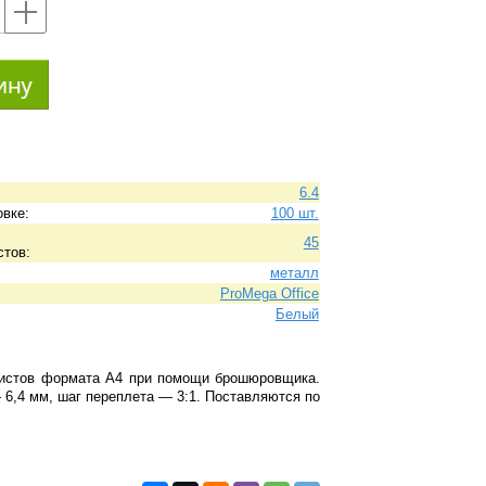
+
6.4
овке:
100 шт.
45
стов:
металл
ProMega Office
Белый
листов формата А4 при помощи брошюровщика.
 6,4 мм, шаг переплета — 3:1. Поставляются по