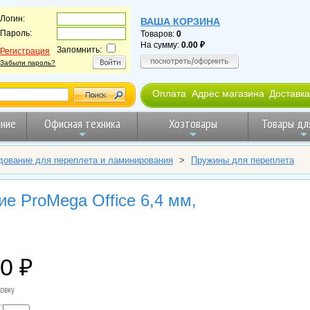
Логин:
ВАША КОРЗИНА
Пароль:
Товаров:
0
На сумму:
0.00
Запомнить:
Регистрация
Забыли пароль?
Оплата
Адрес магазина
Доставка
ние
Офисная техника
Хозтовары
Товары дл
дование для переплета и ламинирования
>
Пружины для переплета
е ProMega Office 6,4 мм,
00
ковку