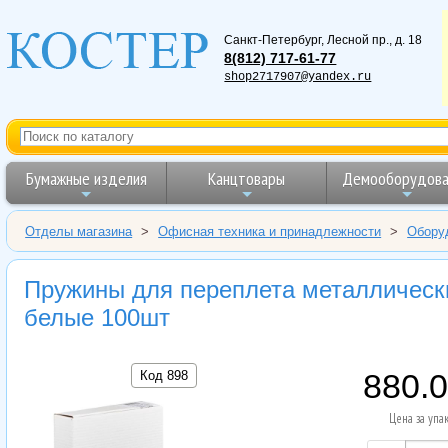
Санкт-Петербург
,
Лесной пр., д. 18
8(812) 717-61-77
shop2717907@yandex.ru
Бумажные изделия
Канцтовары
Демооборудова
Отделы магазина
>
Офисная техника и принадлежности
>
Обору
Пружины для переплета металлически
белые 100шт
Код 898
880.
Цена за упа