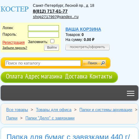
Санкт-Петербург
,
Лесной пр., д. 18
8(812) 717-61-77
shop2717907@yandex.ru
Логин:
ВАША КОРЗИНА
Пароль:
Товаров:
0
На сумму:
0.00
Запомнить:
Регистрация
Забыли пароль?
Оплата
Адрес магазина
Доставка
Контакты
T
Все товары
>
Товары для офиса
>
Папки и системы архивации
>
Папки
>
Папки "Дело" с завязками
Папка для бумаг с завязками 440 г/