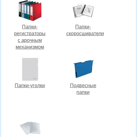
Папки-
Папки-
регистраторы
скоросшиватели
c арочным
механизмом
Папки-уголки
Подвесные
папки