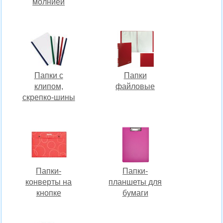
молнией
Папки с
Папки
клипом,
файловые
скрепко-шины
Папки-
Папки-
конверты на
планшеты для
кнопке
бумаги